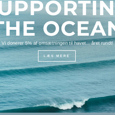
UPPORTI
THE OCEA
Vi donerer 5% af omsætningen til havet... året rundt!
LÆS MERE