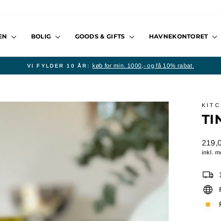
EN
BOLIG
GOODS & GIFTS
HAVNEKONTORET
køb for min. 1000,- og få 10% rabat.
VI FYLDER 10 ÅR:
Stop
slideshow
KIT
TI
Norma
219,0
pris
inkl. 