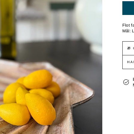
Flot f
Mål: 
🎁
HA