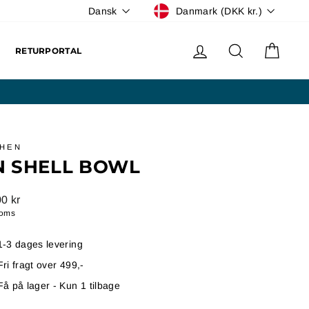
VALUTA
SPROG
Danmark (DKK kr.)
Dansk
LOG IND
SØG
KURV
RETURPORTAL
CHEN
N SHELL BOWL
l
0 kr
moms
1-3 dages levering
Fri fragt over 499,-
Få på lager - Kun 1 tilbage