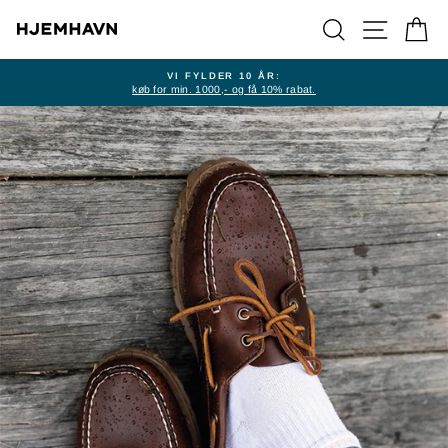
Videre
SØG
NAVIGAT
K
VI FYLDER 10 ÅR:
køb for min. 1000,- og få 10% rabat.
Stop
slideshow