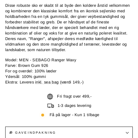
Disse robuste sko er skabt til at byde den koldere årstid velkommen
og kombinerer den klassiske komfort fra en ikonisk sejlersko med
holdbarheden fra en tyk gummisål, der giver vejrbestandighed og
forbedrer stabilitet og greb. De er håndsyet af de fineste
håndværkere med læder, der er specielt behandlet med en rig
kombination af olier og voks for at give en naturlig poleret kvalitet.
Deres navn, "Ranger", afspejler deres medfødte kærlighed til
vildmarken og den store mangfoldighed af terræner, levesteder og
landskaber, som naturen tilbyder.
Model: MEN - SEBAGO Ranger Waxy
Farve: Brown Gum 926
For og overdel: 100% læder
Ydersål: 100% gummi
Ekstra: Leveres
inkl. sea bag
(værdi 149,-)
Fri fragt over 499,-
1-3 dages levering
Få på lager - Kun 1 tilbage
🎁 GAVEINDPAKNING