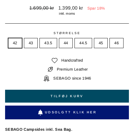
Normal
Udsalgspris
1.699,00 kr
1.399,00 kr
Spar 18%
pris
inkl. moms
STØRRELSE
42
43
43.5
44
44.5
45
46
Handcrafted
Premium Leather
SEBAGO since 1946
TILFØJ KURV
UDSOLGT? KLIK HER
SEBAGO Campsides inkl. Sea Bag.