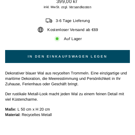
Normaler
399,00 kr
Preis
inkl. MwSt. zzgl.
Versandkosten
3-6 Tage Lieferung
Kostenloser Versand ab €69
Auf Lager
IN DEN EINKAUFSWAGEN LEGEN
Dekorativer blauer Wal aus recycelten Trommeln. Eine einzigartige und
maritime Dekoration, die Meeresstimmung und Persönlichkeit in Ihr
Zuhause, Ferienhaus oder Geschäft bringt.
Der rustikale Metall-Look macht jeden Wal zu einem feinen Detail mit
viel Küstencharme.
Maße:
L 50 cm x H 20 cm
Material:
Recyceltes Metall